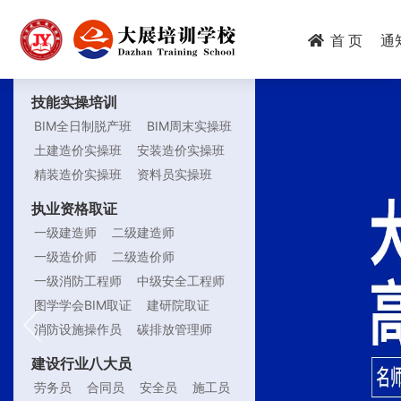
跳
转
首 页
通
到
主
要
技能实操培训
内
技
BIM全日制脱产班
BIM周末实操班
容
土建造价实操班
安装造价实操班
能
精装造价实操班
资料员实操班
培
执业资格取证
训
注
一级建造师
二级建造师
一级造价师
二级造价师
册
一级消防工程师
中级安全工程师
资
图学学会BIM取证
建研院取证
格
消防设施操作员
碳排放管理师
建设行业八大员
关
劳务员
合同员
安全员
施工员