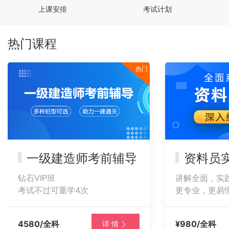
上课安排
考试计划
热门课程
热门
一级建造师考前辅导
资料员实
钻石VIP班
讲解全面，实践
考试不过可重学4次
更专业，更易懂
4580/全科
¥980/全科
详 情