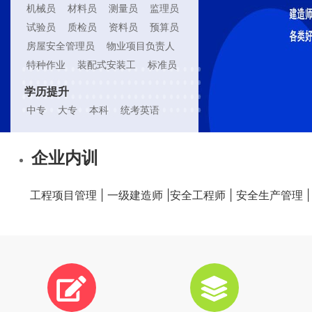
机械员
材料员
测量员
监理员
键
试验员
质检员
资料员
预算员
岗
房屋安全管理员
物业项目负责人
位
特种作业
装配式安装工
标准员
学历提升
学
中专
大专
本科
统考英语
历
企业内训
提
升
工程项目管理 | 一级建造师 |安全工程师 | 安全生产管理 |