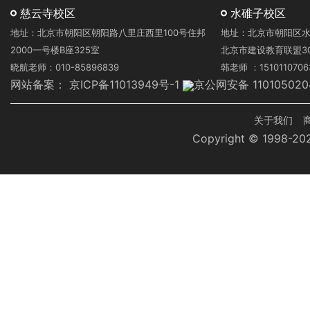
慈云寺校区
水碓子校区
地址：北京市朝阳区朝阳路八里庄西里100号住邦
地址：北京市朝阳区水
2000一号楼B座325室
北京市建设教育联盟3
晓航老师：010-85896839
韩老师 ：1510110706
网站备案：
京ICP备11013949号-1
京公网安备 110105020
页
关于我们
Copyright © 1998-
脚