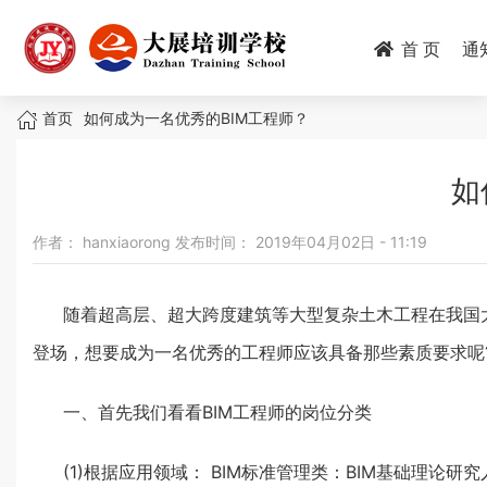
跳
转
首 页
通
到
主
面
要
首页
如何成为一名优秀的BIM工程师？
内
包
容
如
屑
作者：
hanxiaorong
发布时间：
2019年04月02日 - 11:19
随着超高层、超大跨度建筑等大型复杂土木工程在我国大
登场，想要成为一名优秀的工程师应该具备那些素质要求呢
一、首先我们看看BIM工程师的岗位分类
(1)根据应用领域： BIM标准管理类：BIM基础理论研究