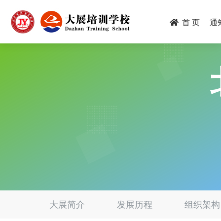
跳
转
首 页
通
到
主
要
内
容
dzpx
大展简介
发展历程
组织架构