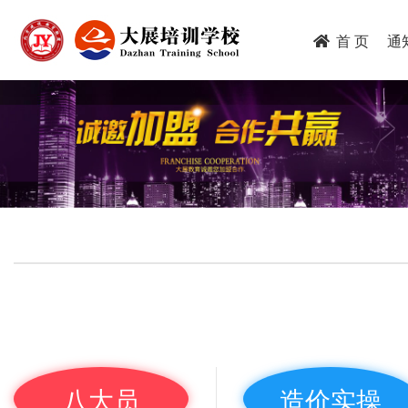
跳
转
首 页
通
到
主
要
内
容
八大员
造价实操