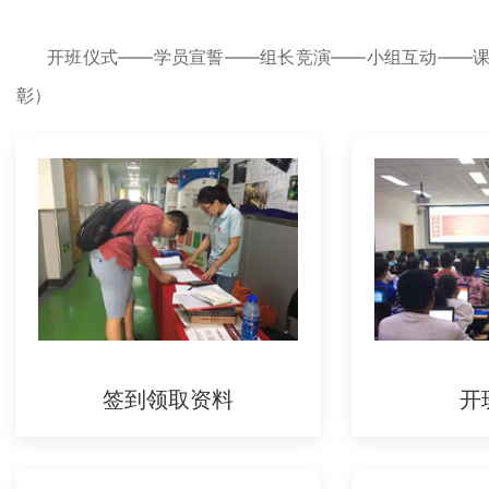
开班仪式——学员宣誓——组长竞演——小组互动——
彰）
签到领取资料
开