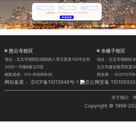
慈云寺校区
水碓子校区
地址：北京市朝阳区朝阳路八里庄西里100号住邦
地址：北京市朝阳区水
2000一号楼B座325室
北京市建设教育联盟3
晓航老师：010-85896839
韩老师 ：1510110706
网站备案：
京ICP备11013949号-1
京公网安备 110105020
页
关于我们
Copyright © 1998-
脚