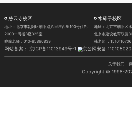
慈云寺校区
水碓子校区
地址：北京市朝阳区朝阳路八里庄西里100号住邦
地址：北京市朝阳区水
2000一号楼B座325室
北京市建设教育联盟3
晓航老师：010-85896839
韩老师 ：1510110706
网站备案：
京ICP备11013949号-1
京公网安备 110105020
页
关于我们
Copyright © 1998-
脚