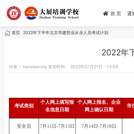
跳
转
首 页
通
到
主
面
要
首页
2022年下半年北京市建筑业从业人员考试计划
内
包
容
2022
屑
作者：
hanxiaorong
发布时间：
2022年07月01日 - 13:54
个人网上填写报
个人网上报名、企业
考试类别
市
名信息日期
网上确认日期
安全员
7月11日-7月13日
7月14日-7月18日