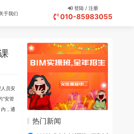
登陆 / 注册
关于我们
010-85983055
上课
理人员安
的“安管
月内，通
热门新闻