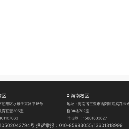
校区
海南校区
市朝阳区水碓子东路甲15号
地址：海南省三亚市吉阳区迎宾路未名湖
育联盟305室
楼3#楼702室
01107063
叶老师 ：15801633627
0502043794号
投诉举报：010-85983055/13601318999