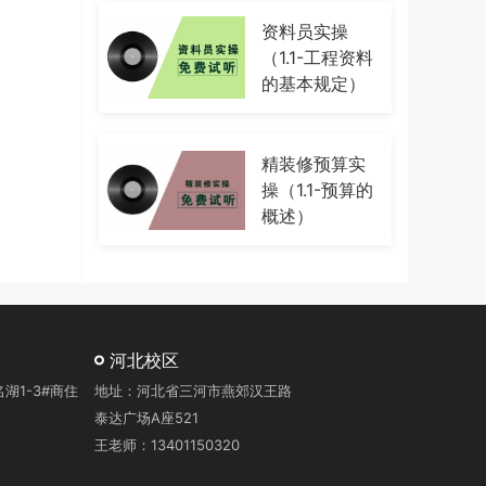
资料员实操
（1.1-工程资料
的基本规定）
精装修预算实
操（1.1-预算的
概述）
河北校区
1-3#商住
地址：河北省三河市燕郊汉王路
泰达广场A座521
王老师：13401150320