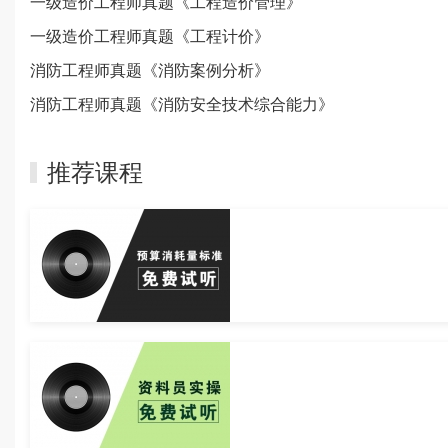
一级造价工程师真题《工程造价管理》
一级造价工程师真题《工程计价》
消防工程师真题《消防案例分析》
消防工程师真题《消防安全技术综合能力》
推荐课程