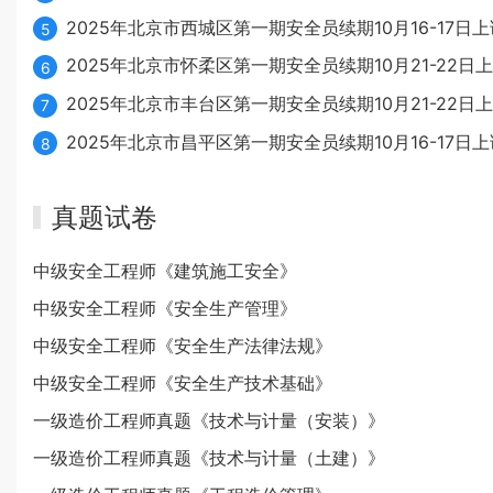
2025年北京市西城区第一期安全员续期10月16-17日上
5
2025年北京市怀柔区第一期安全员续期10月21-22日
6
2025年北京市丰台区第一期安全员续期10月21-22日
7
2025年北京市昌平区第一期安全员续期10月16-17日上
8
真题试卷
中级安全工程师《建筑施工安全》
中级安全工程师《安全生产管理》
中级安全工程师《安全生产法律法规》
中级安全工程师《安全生产技术基础》
一级造价工程师真题《技术与计量（安装）》
一级造价工程师真题《技术与计量（土建）》