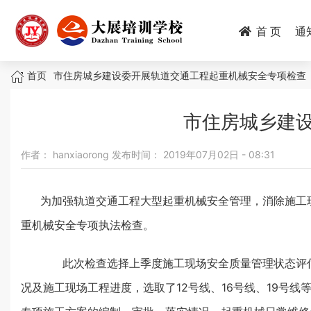
跳
转
首 页
通
到
主
面
要
首页
市住房城乡建设委开展轨道交通工程起重机械安全专项检查
内
包
容
市住房城乡建
屑
作者：
hanxiaorong
发布时间：
2019年07月02日 - 08:31
为加强轨道交通工程大型起重机械安全管理，消除施工现
重机械安全专项执法检查。
此次检查选择上季度施工现场安全质量管理状态评估
况及施工现场工程进度，选取了12号线、16号线、19号