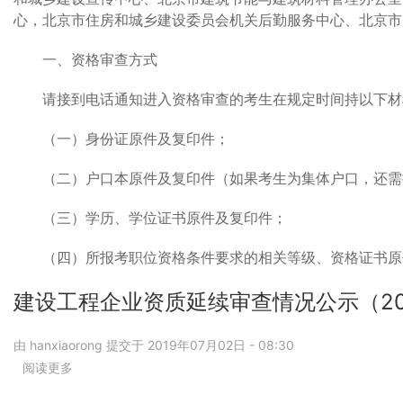
安
市
心，北京市住房和城乡建设委员会机关后勤服务中心、北京市
全
住
专
房
一、资格审查方式
项
和
检
城
请接到电话通知进入资格审查的考生在规定时间持以下材
查
乡
建
（一）身份证原件及复印件；
设
委
（二）户口本原件及复印件（如果考生为集体户口，还需
员
会
（三）学历、学位证书原件及复印件；
2019
年
上
（四）所报考职位资格条件要求的相关等级、资格证书原
半
年
建设工程企业资质延续审查情况公示（20
直
属
由
hanxiaorong
提交于
2019年07月02日 - 08:30
事
阅读更多
关
业
于
单