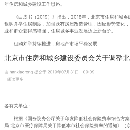
年住房和城乡建设工作思路。
行）
知
城
实
乡
施
《白皮书（2019）》指出，2018年，北京市住房和城
建
要
租购并举住房制度，加强既有房屋改造管理，因应形势变化，
设
点
发
业和群众获得感增强，住房城乡事业发展迈上新台阶。
和
展
操
白
租购并举持续推进，房地产市场平稳发展
作
皮
指
书
北京市住房和城乡建设委员会关于调整北
南
（2019）》
今
由
hanxiaorong
提交于
2019年07月31日 - 09:09
日
发
阅读更多
关
布
于
北
京
市
各有关单位：
住
房
根据《国务院办公厅关于印发降低社会保险费率综合方案的通
和
局 北京市医疗保障局关于降低本市社会保险费率的通知》（京
城