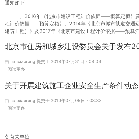
通知如下：
乡
建
一、2016年《北京市建设工程计价依据——概算定额》及配
设
程计价依据——预算定额》、2014年《北京市城市轨道交通
委
员
建筑工程）》及2017年《北京市建设工程计价依据——预
会
关
北京市住房和城乡建设委员会关于发布2
于
调
由
hanxiaorong
提交于
2019年07月31日 - 09:08
整
阅读更多
关
北
于
京
北
市
关于开展建筑施工企业安全生产条件动态
京
建
市
设
由
hanxiaorong
提交于
2019年07月05日 - 08:38
住
工
阅读更多
房
关
程
和
于
规
城
关
费
乡
于
费
建
开
率
各有关单位：