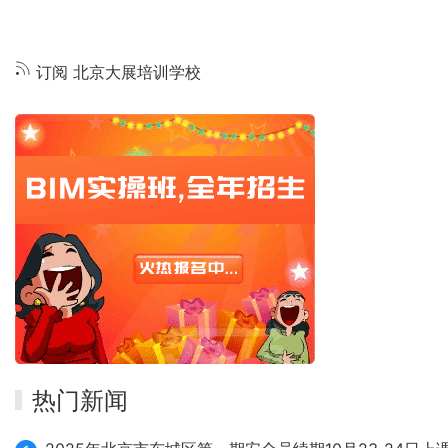
建
位
设
公
分
工
开
页
程
招
订阅 北京大展培训学校
企
考
业
资
资
格
质
审
延
查
续
公
审
告
查
情
况
公
示
（2019
年
第
热门新闻
8
批）