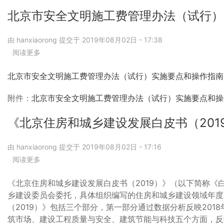
屋
建
北京市安全文明施工费管理办法（试行）
筑
和
由
hanxiaorong
提交于
2019年08月02日 - 17:38
市
阅读更多
关
政
于
工
北
程
北京市安全文明施工费管理办法（试行）实施要点和操作指南
京
专
市
业
附件：
北京市安全文明施工费管理办法（试行）实施要点和操作
安
工
全
程
《北京住房和城乡建设发展白皮书（201
文
施
明
工
由
hanxiaorong
施
提交于
2019年08月02日 - 17:16
招
工
标
阅读更多
关
费
标
于
管
准
《北
《北京住房和城乡建设发展白皮书（2019）》（以下简称《
理
文
京
乡建设委员会委托，具体组织编写的住房和城乡建设领域年度
办
本
住
（2019）》包括三个部分，第一部分通过数据分析反映20
法
的
房
筑市场、建设工程质量与安全、建筑节能与科技五个方面，反映
（试
通
和