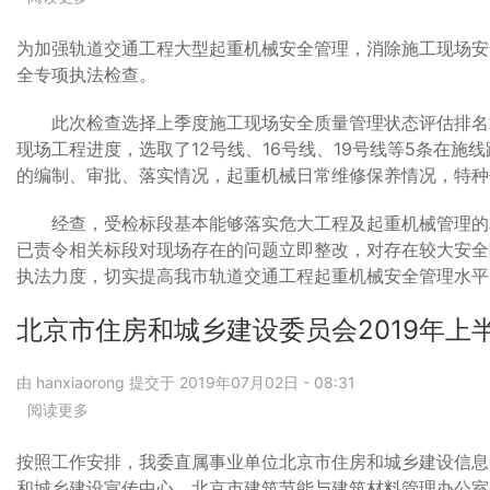
书
于
的
市
为加强轨道交通工程大型起重机械安全管理，消除施工现场安全
通
住
全专项执法检查。
知
房
城
此次检查选择上季度施工现场安全质量管理状态评估排名靠
乡
现场工程进度，选取了12号线、16号线、19号线等5条在
建
的编制、审批、落实情况，起重机械日常维修保养情况，特种
设
委
经查，受检标段基本能够落实危大工程及起重机械管理的相
开
已责令相关标段对现场存在的问题立即整改，对存在较大安全
展
轨
执法力度，切实提高我市轨道交通工程起重机械安全管理水平
道
交
北京市住房和城乡建设委员会2019年
通
工
由
hanxiaorong
提交于
2019年07月02日 - 08:31
程
阅读更多
起
关
重
于
机
北
按照工作安排，我委直属事业单位北京市住房和城乡建设信息
械
京
和城乡建设宣传中心、北京市建筑节能与建筑材料管理办公室