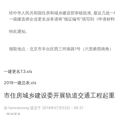
领
概
取
算
经中华人民共和国住房和城乡建设部审核批准, 最近几批一
住
定
一级建造师企业更名业务请将“领证编号”填写到《申请材料
房
额》
城
第
特此通知。
乡
一
建
次
设
调
部
整
领取地点：北京市丰台区西三环南路1号（六里桥西南角） 
一
系
级
数
注
的
册
通
一建更名7.3.xls
建
知
造
2019一建总表.xls
师
企
市住房城乡建设委开展轨道交通工程起重
业
更
名
由
hanxiaorong
提交于
2019年07月02日 - 08:31
证
阅读更多
关