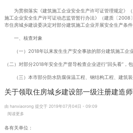
设
展
的
委
建
通
为贯彻落实《建筑施工企业安全生产许可证管理规定》（建设
员
筑
知
施工企业安全生产许可证动态监管暂行办法》（建质〔2008
会
施
市住房城乡建设委决定对部分建筑施工企业开展安全生产条件
关
工
于
企
一、核查对象
发
业
布
安
（一）2018年以来发生生产安全事故的部分建筑施工企
2016
全
年
生
（二）对部分2018年安全生产督导检查企业进行“回头看”
《北
产
京
条
市
件
（三）本市部分防水防腐保温工程、钢结构工程、建筑装
建
动
设
态
关于领取住房城乡建设部一级注册建造师
工
核
程
查
由
hanxiaorong
提交于
2019年07月04日 - 09:09
计
的
阅读更多
关
价
通
于
依
知
关
据
各有关单位：
于
——