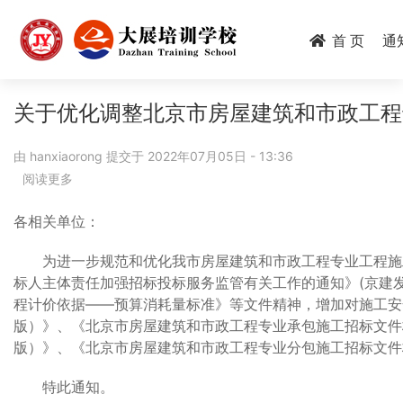
跳
转
首 页
通
到
主
要
关于优化调整北京市房屋建筑和市政工程
内
容
由
hanxiaorong
提交于
2022年07月05日 - 13:36
阅读更多
关
于
关
各相关单位：
于
优
为进一步规范和优化我市房屋建筑和市政工程专业工程施工
化
标人主体责任加强招标投标服务监管有关工作的通知》(京建发〔
调
程计价依据——预算消耗量标准》等文件精神，增加对施工安
整
版）》、《北京市房屋建筑和市政工程专业承包施工招标文件标
北
版）》、《北京市房屋建筑和市政工程专业分包施工招标文件
京
市
特此通知。
房