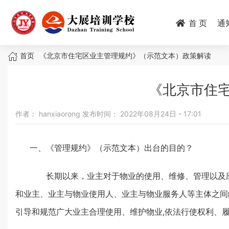
跳
转
首 页
通
到
主
面
要
首页
《北京市住宅区业主管理规约》（示范文本）政策解读
内
包
容
《北京市住
屑
作者：
hanxiaorong
发布时间：
2022年08月24日 - 17:01
一、《管理规约》（示范文本）出台的目的？
长期以来，业主对于物业的使用、维修、管理以及应
和业主、业主与物业使用人、业主与物业服务人等主体之间
引导和规范广大业主合理使用、维护物业,依法行使权利、