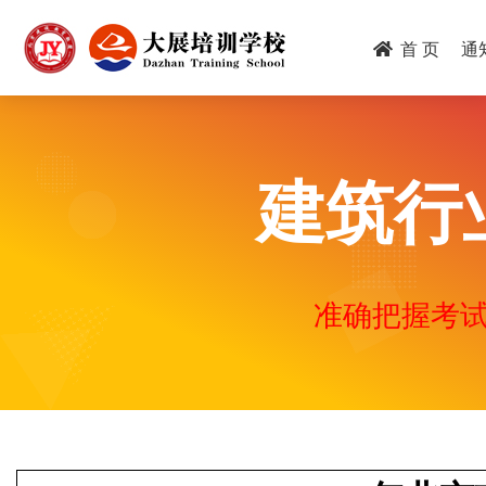
跳
转
首 页
通
到
主
要
内
容
建筑行
准确把握考