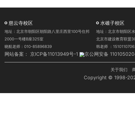
慈云寺校区
水碓子校区
地址：北京市朝阳区朝阳路八里庄西里100号住邦
地址：北京市朝阳区水
2000一号楼B座325室
北京市建设教育联盟3
晓航老师：010-85896839
韩老师 ：1510110706
网站备案：
京ICP备11013949号-1
京公网安备 110105020
页
关于我们
Copyright © 1998-
脚