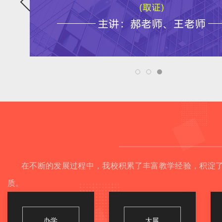
在不断的发展过程中，我校积累了丰富教学经验，积淀了
质。
办学
大展