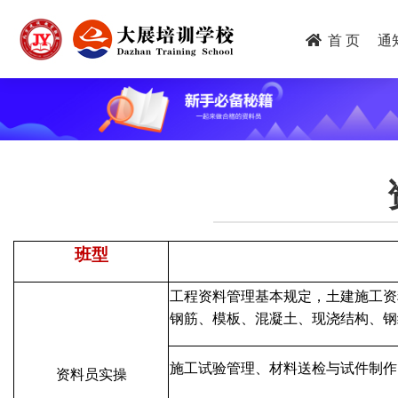
跳
转
首 页
通
到
主
要
内
容
班型
工程资料管理基本规定，土建施工资
钢筋、模板、混凝土、现浇结构、钢
施工试验管理、材料送检与试件制作
资料员实操