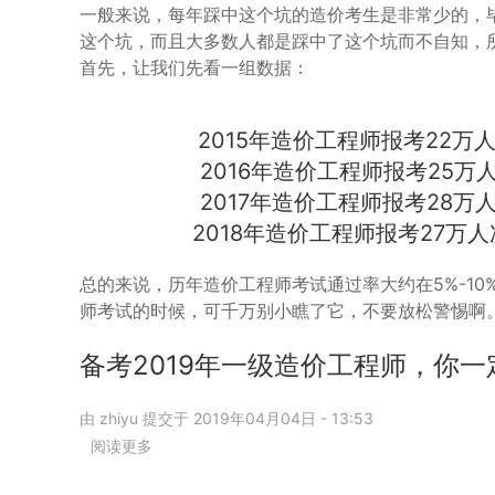
一般来说，每年踩中这个坑的造价考生是非常少的，
级
这个坑，而且大多数人都是踩中了这个坑而不自知，
造
首先，让我们先看一组数据：
价
工
程
师
2015年造价工程师报考22万
考
2016年造价工程师报考25万
试
2017年造价工程师报考28万
通
不
2018年造价工程师报考27万人
过
的
总的来说，历年造价工程师考试通过率大约在5%-1
四
师考试的时候，可千万别小瞧了它，不要放松警惕啊
大
坑，
备考2019年一级造价工程师，你一
你
踩
了
由
zhiyu
提交于
2019年04月04日 - 13:53
吗？
阅读更多
关
于
备