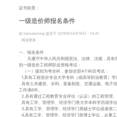
于
升
证书前景：
职
加
一级造价师报名条件
薪，
享
由
hanxiaorong
提交于
2019年04月16日 - 14:41
受
补
阅读更多
关
贴，
于
造
一
一、报名条件
价
级
凡遵守中华人民共和国宪法、法律、法规，具有良
工
造
别一级造价工程师职业资格考试：
程
价
（一）级别为考全科，参加全部4个科目考试：
师
师
1.具有工程造价专业大学专科（或高等职业教育）学
证
报
具有土木建筑、水利、装备制造、交通运输、电子信
书
名
真
条
工作满6年。
有
件
2.具有通过工程教育专业评估（认证）的工程管理
这
具有工学、管理学、经济学门类大学本科学历或学位
么
3.具有工学、管理学、经济学门类硕士学位或者第
香！
4.具有工学、管理学、经济学门类博士学位，从事工