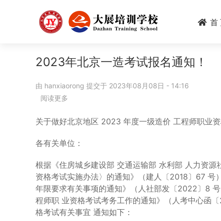
跳
转
首
到
主
要
2023年北京一造考试报名通知！
内
容
由
hanxiaorong
提交于
2023年08月08日 - 14:16
阅读更多
关
于
2023
关于做好北京地区 2023 年度一级造价 工程师职业
年
北
各有关单位：
京
一
根据《住房城乡建设部 交通运输部 水利部 人力资
造
资格考试实施办法〉的通知》（建人〔2018〕67 
考
年限要求有关事项的通知》（人社部发〔2022〕8 号
试
程师职 业资格考试考务工作的通知》（人考中心函〔20
报
格考试有关事宜 通知如下：
名