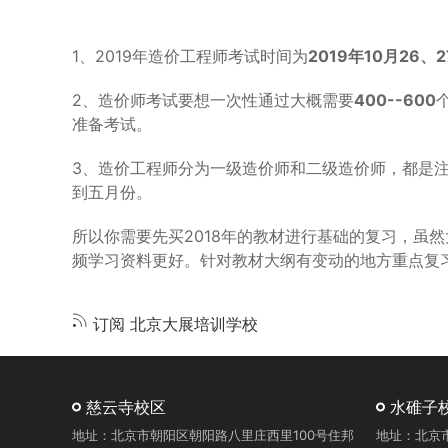
考
2019
1、2019年造价工程师考试时间为
2019年10月26、
年
一
2、造价师考试要想一次性通过大概需要
400--600
级
准备考试。
造
价
工
3、造价工程师分为一级造价师和二级造价师，都是
程
到五月份。
师，
你
所以你需要先买2018年的教材进行基础的复习，虽
一
频学习资料更好。针对教材大纲有变动的地方重点复
定
要
知
订阅 北京大展培训学校
道
的
22
件
慈云寺校区
水碓子
事
地址：北京市朝阳区朝阳路八里庄西里100号住邦
地址：北京