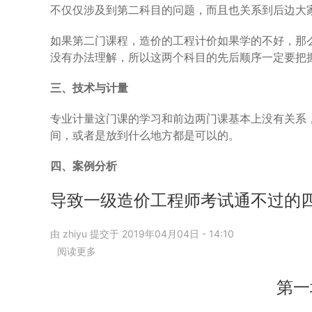
不仅仅涉及到第二科目的问题，而且也关系到后边大
美
复
如果第二门课程，造价的工程计价如果学的不好，那
习
顺
没有办法理解，所以这两个科目的先后顺序一定要把
序，
可
三、技术与计量
以
让
专业计量这门课的学习和前边两门课基本上没有关系
你
间，或者是放到什么地方都是可以的。
事
半
四、案例分析
功
倍
导致一级造价工程师考试通不过的
由
zhiyu
提交于
2019年04月04日 - 14:10
阅读更多
关
于
导
第一
致
一