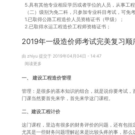
5.具有其他专业相应学历或者学位的人员，从事工程
（二）级别为免二科，只参加专业科目考试，可免
1.已取得公路工程造价人员资格证书（甲级）；
2.已取得水运工程造价工程师资格证书；
2019年一级造价师考试完美复习
由
zhiyu
提交于
2019年04月04日 - 14:47
阅读更多
关
于
2019
一、 建设工程造价管理
年
一
管理：是很多的基本知识的组合，就是说你要考试，
级
门课当然要首先来学，首先来学这门课程。
造
价
二、建设工程计价
师
考
这门课程，里边有很多的财务评价的问题，还有包括
试
尤其是一些财务问题理解起来是比较头疼的事，那么
完