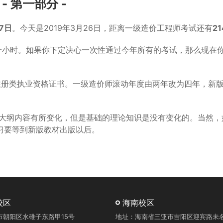
- 第一部分 -
27日
。今天是2019年3月26日，距离一级造价工程师考试还有
21
个小时。如果你下定决心一次性通过今年所有的考试，那么现在
注册类执业资格证书。一级造价师滚动年度由两年改为四年，新
然大纲内容有所变化，但是基础的理论知识是没有变化的。当然，
习要等到新版教材出版以后。
校区
海南校区
市朝阳区水碓子东路甲15号
地址：海南省三亚市吉阳区迎宾路未名湖