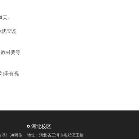
4
天。
你就应该
版教材要等
如果有视
河北校区
1-3#商住
地址：河北省三河市燕郊汉王路