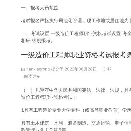
通
知！
一、报考人员范围
考试报名严格执行属地化管理，现工作地或居住地为
二、考试设置 一级造价工程师职业资格考试设置“考全科
相应 级别报考。
一级造价工程师职业资格考试报考
由
hanxiaorong
提交于
2022年06月28日 - 13:47
阅读更多
关
于
一
（一）凡遵守中华人民共和国宪法、法律、法规，具
级
造价工程师职业资格考试：
造
价
1.具有工程造价专业大学专科（或高等职业教育）学
工
程
具有土木建筑、水利、装备制造、交通运输、电子信
师
程管理业务工作满5年。