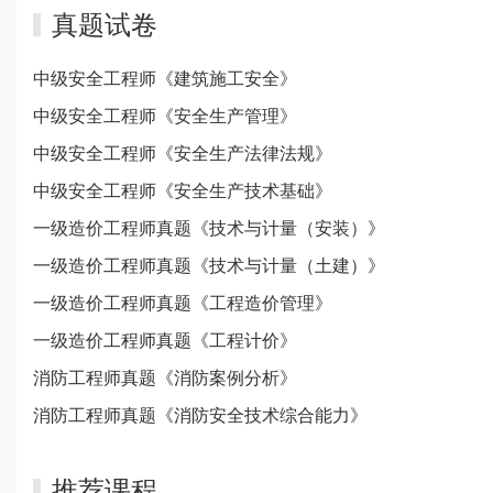
真题试卷
中级安全工程师《建筑施工安全》
中级安全工程师《安全生产管理》
中级安全工程师《安全生产法律法规》
中级安全工程师《安全生产技术基础》
一级造价工程师真题《技术与计量（安装）》
一级造价工程师真题《技术与计量（土建）》
一级造价工程师真题《工程造价管理》
一级造价工程师真题《工程计价》
消防工程师真题《消防案例分析》
消防工程师真题《消防安全技术综合能力》
推荐课程