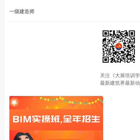
一级建造师
关注《大展培训学
最新建筑界最新动