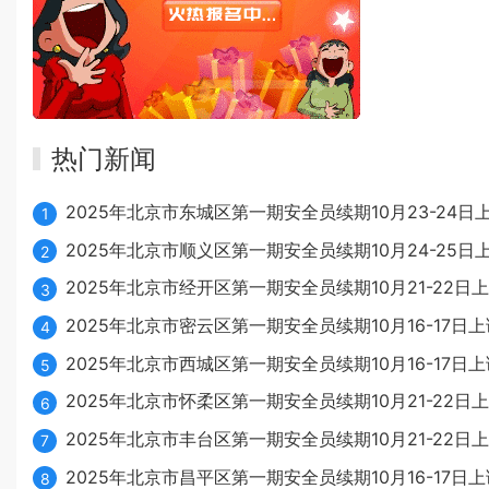
热门新闻
2025年北京市东城区第一期安全员续期10月23-24日
1
2025年北京市顺义区第一期安全员续期10月24-25日
2
2025年北京市经开区第一期安全员续期10月21-22日
3
2025年北京市密云区第一期安全员续期10月16-17日上
4
2025年北京市西城区第一期安全员续期10月16-17日上
5
2025年北京市怀柔区第一期安全员续期10月21-22日
6
2025年北京市丰台区第一期安全员续期10月21-22日
7
2025年北京市昌平区第一期安全员续期10月16-17日上
8