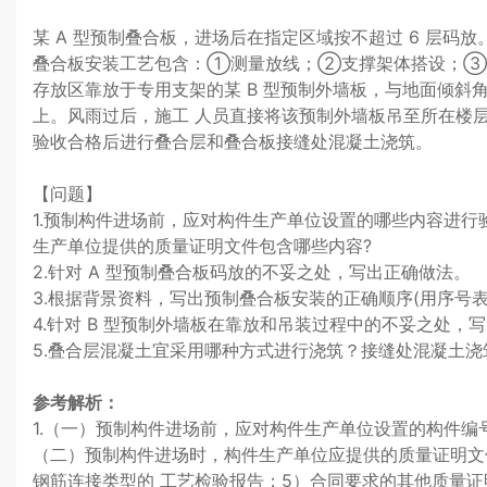
某 A 型预制叠合板，进场后在指定区域按不超过 6 层码放
叠合板安装工艺包含：①测量放线；②支撑架体搭设；③
存放区靠放于专用支架的某 B 型预制外墙板，与地面倾斜
上。风雨过后，施工 人员直接将该预制外墙板吊至所在楼层
验收合格后进行叠合层和叠合板接缝处混凝土浇筑。
【问题】
1.预制构件进场前，应对构件生产单位设置的哪些内容进行
生产单位提供的质量证明文件包含哪些内容?
2.针对 A 型预制叠合板码放的不妥之处，写出正确做法。
3.根据背景资料，写出预制叠合板安装的正确顺序(用
4.针对 B 型预制外墙板在靠放和吊装过程中的不妥之处，
5.叠合层混凝土宜采用哪种方式进行浇筑？接缝处混凝土
参考解析：
1.（一）预制构件进场前，应对构件生产单位设置的构件
（二）预制构件进场时，构件生产单位应提供的质量证明文
钢筋连接类型的 工艺检验报告；5）合同要求的其他质量