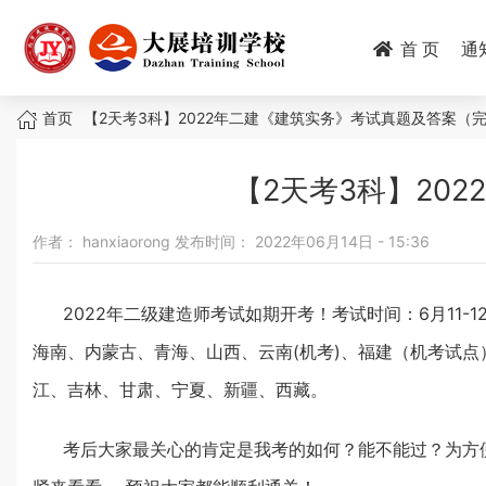
跳
转
首 页
通
到
主
面
要
首页
【2天考3科】2022年二建《建筑实务》考试真题及答案（
内
包
容
【2天考3科】20
屑
作者：
hanxiaorong
发布时间：
2022年06月14日 - 15:36
2022年二级建造师考试如期开考！考试时间：6月11
海南、内蒙古、青海、山西、云南(机考)、福建（机考试
江、吉林、甘肃、宁夏、新疆、西藏。
考后大家最关心的肯定是我考的如何？能不能过？为方