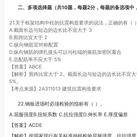
二、多项选择题（共10题，每题2分，每题的备选项中
21.关于框架结构中柱的抗震构造要求的说法，正确的有（ ）
A.截面长边与短边的边长比不宜大于 3
B.剪跨比宜大于 2
C.纵向钢筋宜对称配置
D.纵向钢筋的绑扎接头可以与柱端的箍筋加密区重合
E.总配筋率不应大于 5%
【答案】ABCE
【解析】剪跨比宜大于 2。截面长边与短边的边长比不宜
5%。
【考点来源】2A311013 建筑抗震构造要求
22.钢板进场时必须检验的指标有（ ）。
A.屈服强度B.扭矩系数 C.抗拉强度D.伸长率 E.厚度偏差
【答案】ACDE
【解析】按国家现行有关标准抽样检验屈服强度、抗拉强度