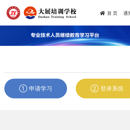
跳
转
首 页
通
到
主
要
内
容
① 申请学习
② 登录系统